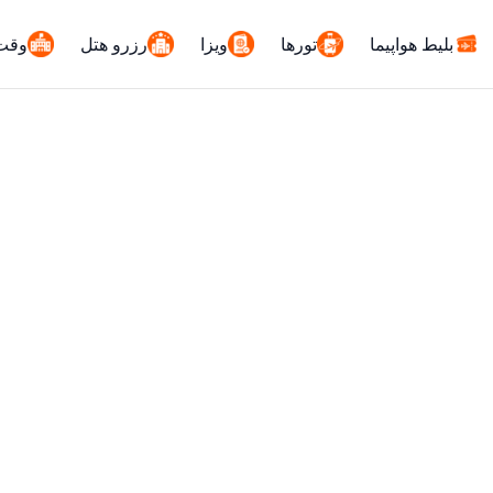
بلیط هواپیما
تورها
ویزا
رزرو هتل
وقت