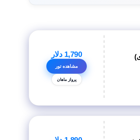
1,790 دلار
مشاهده تور
پرواز ماهان
1,890 دلار