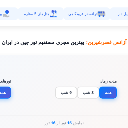
بل دار
ترانسفر فرودگاهی
هتل‌های 5 ستاره
بی
آژانس قصرشیرین:
بهترین مجری مستقیم تور چین در ایران
مدت زمان
تورهای 
همه
8 شب
9 شب
همه 
نمایش
16
تور از
16
تور