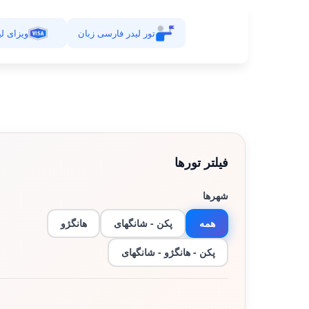
تور لیدر فارسی زبان
ویزای لی
فیلتر تورها
شهرها
همه
پکن - شانگهای
هانگژو
پکن - هانگژو - شانگهای